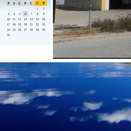
P
S
Ç
P
C
C
P
1
2
3
4
5
6
7
8
9
10
11
12
13
14
15
16
17
18
19
20
21
22
23
24
25
26
27
28
29
30
31