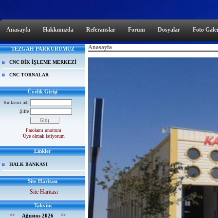
Anasayfa
Hakkımızda
Referanslar
Forum
Dosyalar
Foto Galer
Anasayfa
TEZGAH PARKURUMUZ
CNC DİK İŞLEME MERKEZİ
CNC TORNALAR
Üyelik Girişi
Kullanıcı adı
Şifre
Parolamı unuttum
Üye olmak istiyorum
Linkler
HALK BANKASI
Site Haritası
Site Haritası
Takvim
<<
Ağustos 2026
>>